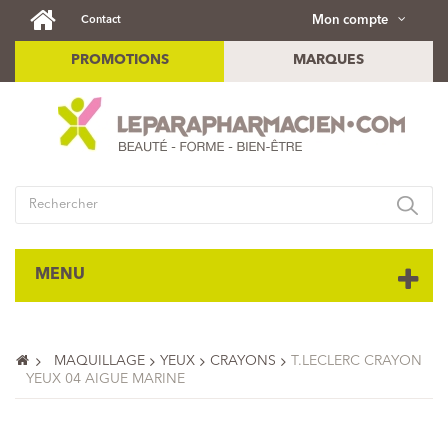
Mon compte
Contact
PROMOTIONS
MARQUES
MENU
MAQUILLAGE
YEUX
CRAYONS
T.LECLERC CRAYON
YEUX 04 AIGUE MARINE