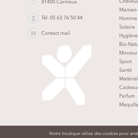
Cheveu
81400 Carmaux
Maman-
Tél. 05 63 76 50 44
Homme
Solaire
Contact mail
Hygiène
Bio-Nat
Minceur
Sport
Santé
Matériel
Cadeaux
Parfum
Maquill
Plan du si
Notre boutique utilise des cookies pour améli