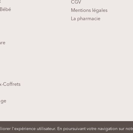
x
CGV
Bébé
Mentions légales
La pharmacie
ure
-Coffrets
age
te
| Conception Suricate Web Consulting,
Création de sites Internet d
orer l'expérience utilisateur. En poursuivant votre navigation sur notr