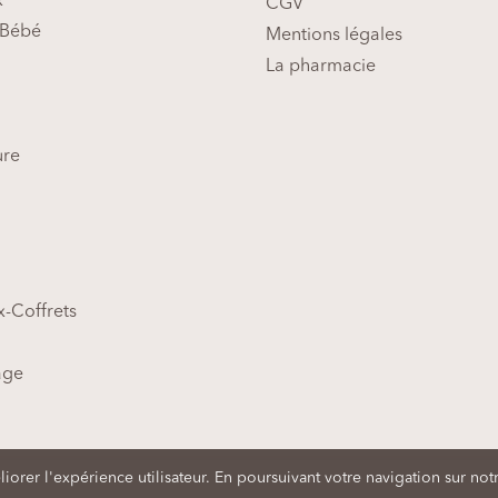
x
CGV
Bébé
Mentions légales
La pharmacie
ure
-Coffrets
age
te
| Conception Suricate Web Consulting,
Création de sites Internet d
orer l'expérience utilisateur. En poursuivant votre navigation sur notr