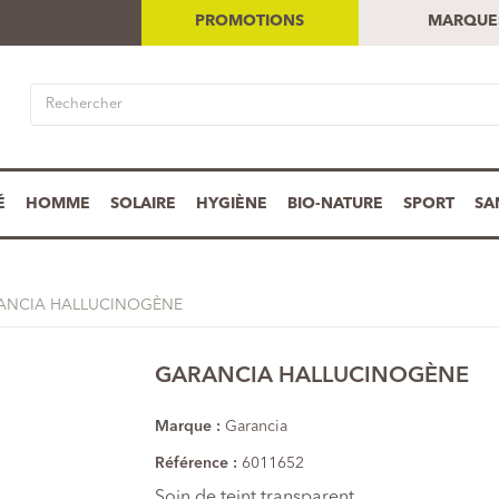
PROMOTIONS
MARQUE
É
HOMME
SOLAIRE
HYGIÈNE
BIO-NATURE
SPORT
SA
ANCIA HALLUCINOGÈNE
GARANCIA HALLUCINOGÈNE
Marque :
Garancia
Référence :
6011652
Soin de teint transparent.