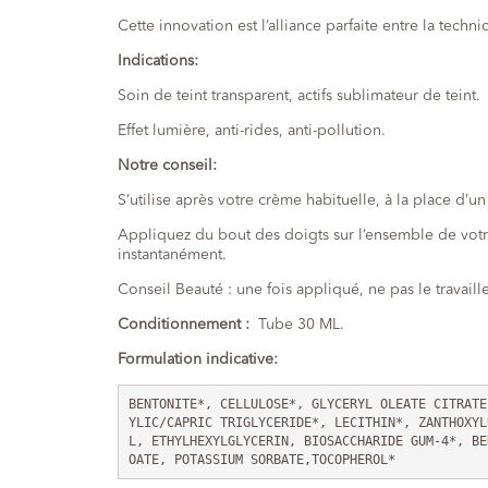
Cette innovation est l’alliance parfaite entre la techn
Indications:
Soin de teint transparent, actifs sublimateur de teint.
Effet lumière, anti-rides, anti-pollution.
Notre conseil:
S’utilise après votre crème habituelle, à la place d’un
Appliquez du bout des doigts sur l’ensemble de votre 
instantanément.
Conseil Beauté : une fois appliqué, ne pas le travail
Conditionnement :
Tube 30 ML.
Formulation indicative:
BENTONITE*, CELLULOSE*, GLYCERYL OLEATE CITRATE
YLIC/CAPRIC TRIGLYCERIDE*, LECITHIN*, ZANTHOXYL
L, ETHYLHEXYLGLYCERIN, BIOSACCHARIDE GUM-4*, BE
OATE, POTASSIUM SORBATE,TOCOPHEROL* 