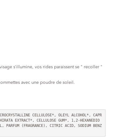
age s’illumine, vos rides paraissent se " recoller "
s pommettes avec une poudre de soleil.
CROCRYSTALLINE CELLULOSE*, OLEYL ALCOHOL*, CAPR
HIRATA EXTRACT*, CELLULOSE GUM*, 1,2-HEXANEDIO
L, PARFUM (FRAGRANCE), CITRIC ACID, SODIUM BENZ