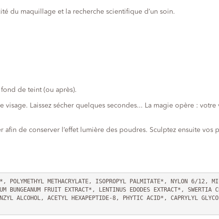
icité du maquillage et la recherche scientifique d’un soin.
 fond de teint (ou après).
visage. Laissez sécher quelques secondes... La magie opère : votre vis
ler afin de conserver l’effet lumière des poudres. Sculptez ensuite vo
*, POLYMETHYL METHACRYLATE, ISOPROPYL PALMITATE*, NYLON 6/12, MI
UM BUNGEANUM FRUIT EXTRACT*, LENTINUS EDODES EXTRACT*, SWERTIA C
NZYL ALCOHOL, ACETYL HEXAPEPTIDE-8, PHYTIC ACID*, CAPRYLYL GLYCO