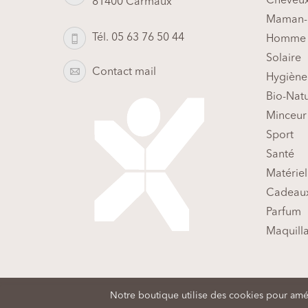
Cheveu
81400 Carmaux
Maman-
Tél. 05 63 76 50 44
Homme
Solaire
Contact mail
Hygiène
Bio-Nat
Minceur
Sport
Santé
Matériel
Cadeaux
Parfum
Maquill
Plan du si
Notre boutique utilise des cookies pour améli