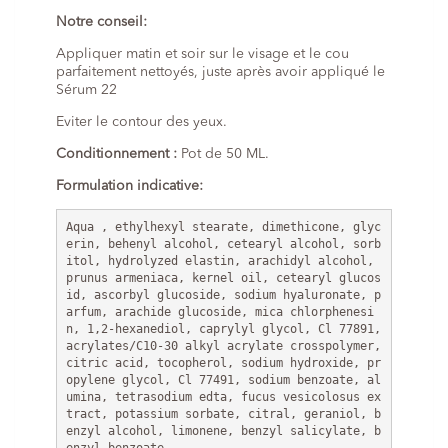
Notre conseil:
Appliquer matin et soir sur le visage et le cou
parfaitement nettoyés, juste après avoir appliqué le
Sérum 22
Eviter le contour des yeux.
Conditionnement :
Pot de 50 ML.
Formulation indicative:
Aqua , ethylhexyl stearate, dimethicone, glyc
erin, behenyl alcohol, cetearyl alcohol, sorb
itol, hydrolyzed elastin, arachidyl alcohol, 
prunus armeniaca, kernel oil, cetearyl glucos
id, ascorbyl glucoside, sodium hyaluronate, p
arfum, arachide glucoside, mica chlorphenesi
n, 1,2-hexanediol, caprylyl glycol, Cl 77891, 
acrylates/C10-30 alkyl acrylate crosspolymer, 
citric acid, tocopherol, sodium hydroxide, pr
opylene glycol, Cl 77491, sodium benzoate, al
umina, tetrasodium edta, fucus vesicolosus ex
tract, potassium sorbate, citral, geraniol, b
enzyl alcohol, limonene, benzyl salicylate, b
enzyl benzoate. 