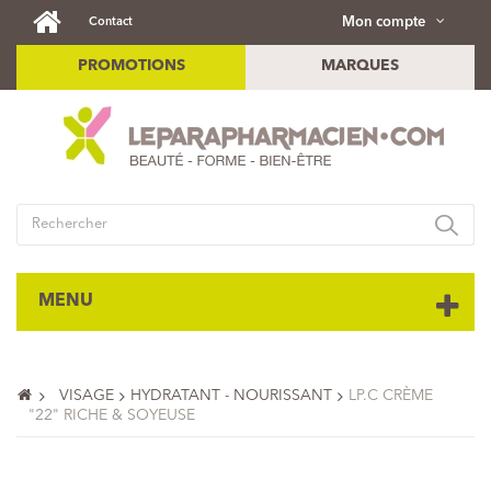
Mon compte
Contact
PROMOTIONS
MARQUES
MENU
VISAGE
HYDRATANT - NOURISSANT
LP.C CRÈME
"22" RICHE & SOYEUSE