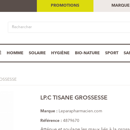
PROMOTIONS
MARQUE
É
HOMME
SOLAIRE
HYGIÈNE
BIO-NATURE
SPORT
SA
ROSSESSE
LP.C TISANE GROSSESSE
Marque :
Leparapharmacien.com
Référence :
4879670
Atténue et soulage les maux liés à la gros