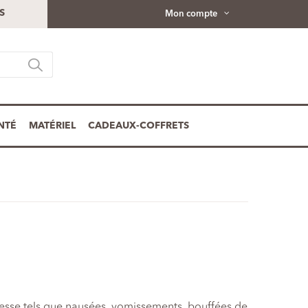
S
Mon compte
NTÉ
MATÉRIEL
CADEAUX-COFFRETS
sesse tels que nausées, vomissements, bouffées de