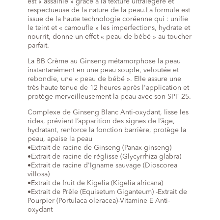
est « assainie » grâce à la texture ultralégère et
respectueuse de la nature de la peau.La formule est
issue de la haute technologie coréenne qui : unifie
le teint et « camoufle » les imperfections, hydrate et
nourrit, donne un effet « peau de bébé » au toucher
parfait.
La BB Crème au Ginseng métamorphose la peau
instantanément en une peau souple, veloutée et
rebondie, une « peau de bébé ». Elle assure une
très haute tenue de 12 heures après l'application et
protège merveilleusement la peau avec son SPF 25.
Complexe de Ginseng Blanc Anti-oxydant, lisse les
rides, prévient l’apparition des signes de l’âge,
hydratant, renforce la fonction barrière, protège la
peau, apaise la peau
•Extrait de racine de Ginseng (Panax ginseng)
•Extrait de racine de réglisse (Glycyrrhiza glabra)
•Extrait de racine d'Igname sauvage (Dioscorea
villosa)
•Extrait de fruit de Kigelia (Kigelia africana)
•Extrait de Prêle (Equisetum Giganteum) -Extrait de
Pourpier (Portulaca oleracea)-Vitamine E Anti-
oxydant