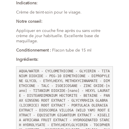
Indications:
Crème de teint-soin pour le visage.
Notre conseil:
Appliquer en couche fine après ou sans votre
crème de jour habituelle. Excellente base de
maquillage.
Conditionnement :
Flacon tube de 15 ml
Ingrédients:
AQUA/WATER - CYCLOMETHICONE - GLYCERIN - TITA
NIUM DIOXIDE - PEG-10 DIMETHICONE - DIPROPYLE
NE GLYCOL - ETHYLHEXYL METHOXYCINNAMATE - DIM
ETHICONE - TALC - ISOEICOSANE - ZINC OXIDE-[n
ano] - TITANIUM DIOXIDE-[nano] - HEXYL LAURAT
E - DISTEARDIMONIUM HECTORITE - BETAINE - PAN
AX GINSENG ROOT EXTRACT - GLYCYRRHIZA GLABRA 
(LICORICE) ROOT EXTRACT - PORTULACA OLERACEA 
EXTRACT - DIOSCOREA VILLOSA (WILD YAM) ROOT E
XTRACT - EQUISETUM GIGANTEUM EXTRACT - KIGELI
A AFRICANA FRUIT EXTRACT - HYDROGENATED STARC
H HYDROLYSATE - ETHYLHEXYLGLYCERIN - TOCOPHER