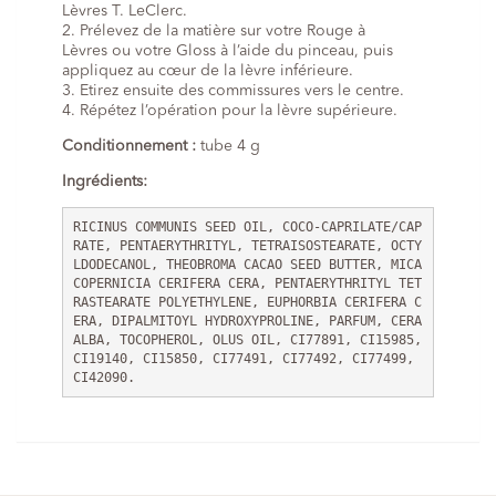
Lèvres T. LeClerc.
2. Prélevez de la matière sur votre Rouge à
Lèvres
ou votre Gloss à l’aide du pinceau, puis
appliquez au cœur de la lèvre inférieure.
3. Etirez ensuite des commissures vers le centre.
4. Répétez l’opération pour la lèvre supérieure.
Conditionnement :
tube 4 g
Ingrédients:
RICINUS COMMUNIS SEED OIL, COCO-CAPRILATE/CAP
RATE, PENTAERYTHRITYL, TETRAISOSTEARATE, OCTY
LDODECANOL, THEOBROMA CACAO SEED BUTTER, MICA 
COPERNICIA CERIFERA CERA, PENTAERYTHRITYL TET
RASTEARATE POLYETHYLENE, EUPHORBIA CERIFERA C
ERA, DIPALMITOYL HYDROXYPROLINE, PARFUM, CERA 
ALBA, TOCOPHEROL, OLUS OIL, CI77891, CI15985, 
CI19140, CI15850, CI77491, CI77492, CI77499, 
CI42090.